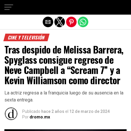
Salir de la versión móvil
CINE Y TELEVISIÓN
Tras despido de Melissa Barrera,
Spyglass consigue regreso de
Neve Campbell a “Scream 7” y a
Kevin Williamson como director
La actriz regresa a la franquicia luego de su ausencia en la
sexta entrega.
Publicado
hace 2 años
el
12 de marzo de 2024
Por
dromo.mx