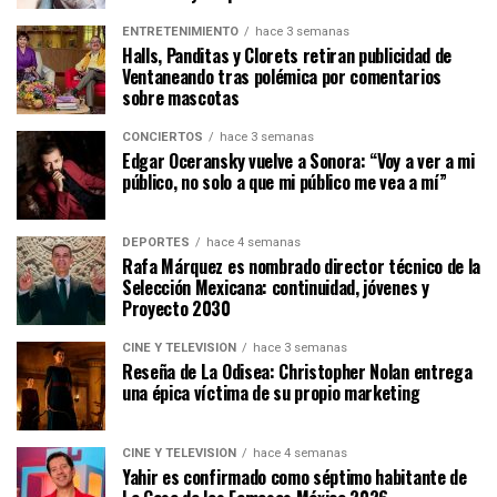
ENTRETENIMIENTO
hace 3 semanas
Halls, Panditas y Clorets retiran publicidad de
Ventaneando tras polémica por comentarios
sobre mascotas
CONCIERTOS
hace 3 semanas
Edgar Oceransky vuelve a Sonora: “Voy a ver a mi
público, no solo a que mi público me vea a mí”
DEPORTES
hace 4 semanas
Rafa Márquez es nombrado director técnico de la
Selección Mexicana: continuidad, jóvenes y
Proyecto 2030
CINE Y TELEVISIÓN
hace 3 semanas
Reseña de La Odisea: Christopher Nolan entrega
una épica víctima de su propio marketing
CINE Y TELEVISIÓN
hace 4 semanas
Yahir es confirmado como séptimo habitante de