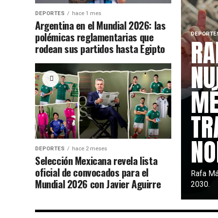
DEPORTES
hace 1 mes
Argentina en el Mundial 2026: las
polémicas reglamentarias que
DEPORTE
RA
rodean sus partidos hasta Egipto
NU
MÉ
TR
NO
DEPORTES
hace 2 meses
Selección Mexicana revela lista
oficial de convocados para el
Rafa Má
Mundial 2026 con Javier Aguirre
2030.