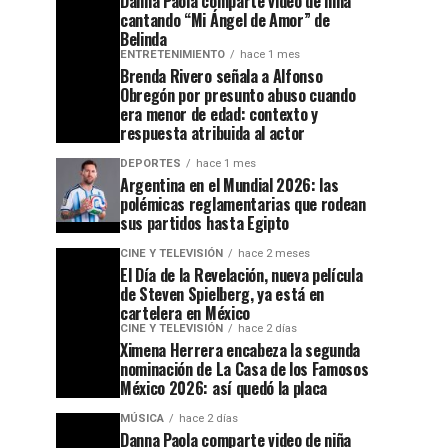
Danna Paola comparte video de niña
cantando “Mi Ángel de Amor” de
Belinda
ENTRETENIMIENTO
hace 1 mes
Brenda Rivero señala a Alfonso
Obregón por presunto abuso cuando
era menor de edad: contexto y
respuesta atribuida al actor
DEPORTES
hace 1 mes
Argentina en el Mundial 2026: las
polémicas reglamentarias que rodean
sus partidos hasta Egipto
CINE Y TELEVISIÓN
hace 2 meses
El Día de la Revelación, nueva película
de Steven Spielberg, ya está en
cartelera en México
CINE Y TELEVISIÓN
hace 2 días
Ximena Herrera encabeza la segunda
nominación de La Casa de los Famosos
México 2026: así quedó la placa
MÚSICA
hace 2 días
Danna Paola comparte video de niña