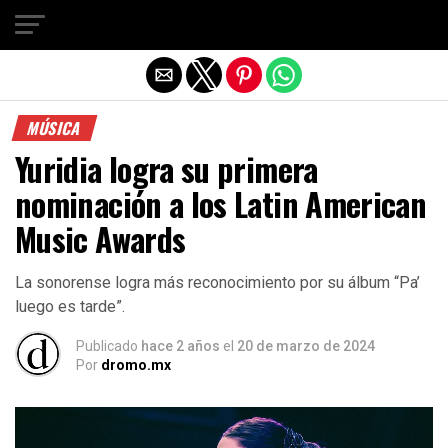
Salir de la versión móvil
MÚSICA
Yuridia logra su primera
nominación a los Latin American
Music Awards
La sonorense logra más reconocimiento por su álbum “Pa’
luego es tarde”.
Publicado
hace 2 años
el
20 de marzo de 2024
Por
dromo.mx