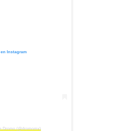
 en Instagram
 de Dromo (@dromomx)