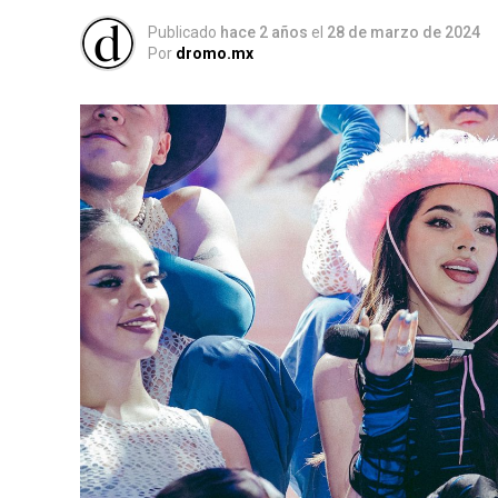
Publicado
hace 2 años
el
28 de marzo de 2024
Por
dromo.mx