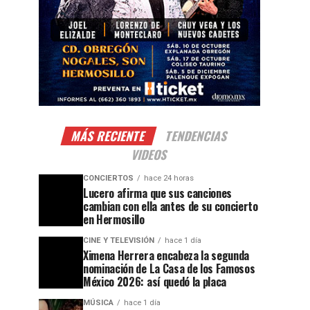
MÁS RECIENTE
TENDENCIAS
VIDEOS
CONCIERTOS
hace 24 horas
Lucero afirma que sus canciones
cambian con ella antes de su concierto
en Hermosillo
CINE Y TELEVISIÓN
hace 1 día
Ximena Herrera encabeza la segunda
nominación de La Casa de los Famosos
México 2026: así quedó la placa
MÚSICA
hace 1 día