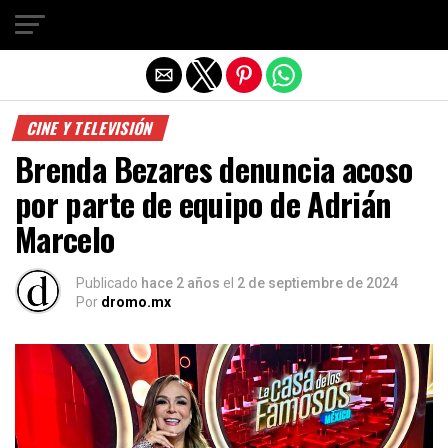
Salir de la versión móvil
CINE Y TELEVISIÓN
Brenda Bezares denuncia acoso
por parte de equipo de Adrián
Marcelo
Publicado
hace 2 años
el
2 de septiembre de 2024
Por
dromo.mx