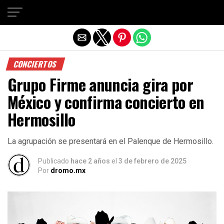
Salir de la versión móvil
CONCIERTOS
Grupo Firme anuncia gira por
México y confirma concierto en
Hermosillo
La agrupación se presentará en el Palenque de Hermosillo.
Publicado
hace 2 años
el
3 de febrero de 2025
Por
dromo.mx