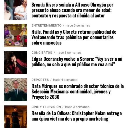
Brenda Rivero señala a Alfonso Obregón por
presunto abuso cuando era menor de edad:
contexto y respuesta atribuida al actor
ENTRETENIMIENTO
hace 3 semanas
Halls, Panditas y Clorets retiran publicidad de
Ventaneando tras polémica por comentarios
sobre mascotas
CONCIERTOS
hace 3 semanas
Edgar Oceransky vuelve a Sonora: “Voy a ver a mi
público, no solo a que mi público me vea a mí”
DEPORTES
hace 4 semanas
Rafa Márquez es nombrado director técnico de la
Selección Mexicana: continuidad, jóvenes y
Proyecto 2030
CINE Y TELEVISIÓN
hace 3 semanas
Reseña de La Odisea: Christopher Nolan entrega
una épica víctima de su propio marketing