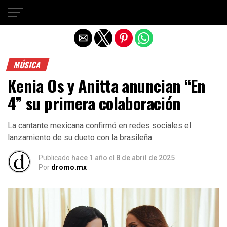
Salir de la versión móvil
MÚSICA
Kenia Os y Anitta anuncian “En
4” su primera colaboración
La cantante mexicana confirmó en redes sociales el
lanzamiento de su dueto con la brasileña.
Publicado
hace 1 año
el
8 de abril de 2025
Por
dromo.mx