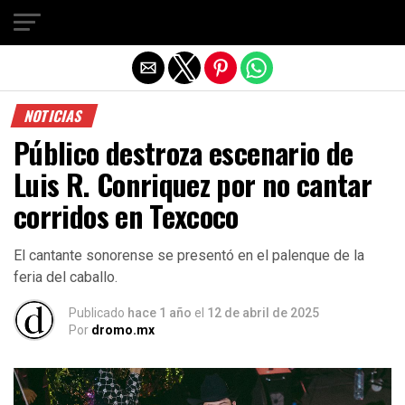
Salir de la versión móvil
NOTICIAS
Público destroza escenario de
Luis R. Conriquez por no cantar
corridos en Texcoco
El cantante sonorense se presentó en el palenque de la
feria del caballo.
Publicado
hace 1 año
el
12 de abril de 2025
Por
dromo.mx