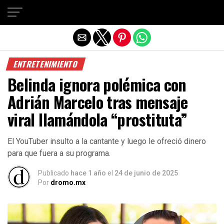
Salir de la versión móvil
ENTRETENIMIENTO
Belinda ignora polémica con
Adrián Marcelo tras mensaje
viral llamándola “prostituta”
El YouTuber insulto a la cantante y luego le ofreció dinero
para que fuera a su programa.
Publicado
hace 1 año
el
24 de junio de 2025
Por
dromo.mx