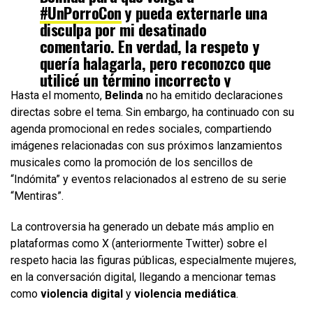
#UnPorroCon
y pueda externarle una
disculpa por mi desatinado
comentario. En verdad, la respeto y
quería halagarla, pero reconozco que
utilicé un término incorrecto y
quisiera platicar con ella sobre su
Hasta el momento,
Belinda
no ha emitido declaraciones
carrera y sus…
directas sobre el tema. Sin embargo, ha continuado con su
agenda promocional en redes sociales, compartiendo
imágenes relacionadas con sus próximos lanzamientos
— adrián marcelo (@adrianm10)
June 22, 2025
musicales como la promoción de los sencillos de
“Indómita” y eventos relacionados al estreno de su serie
“Mentiras”.
La controversia ha generado un debate más amplio en
plataformas como X (anteriormente Twitter) sobre el
respeto hacia las figuras públicas, especialmente mujeres,
en la conversación digital, llegando a mencionar temas
como
violencia digital
y
violencia mediática
.