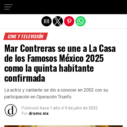
Salir de la versión móvil
CINE Y TELEVISIÓN
Mar Contreras se une a La Casa
de los Famosos México 2025
como la quinta habitante
confirmada
La actriz y cantante se dio a conocer en 2002 con su
participación en Operación Triunfo.
Publicado
hace 1 año
el
9 de julio de 2025
Por
dromo.mx