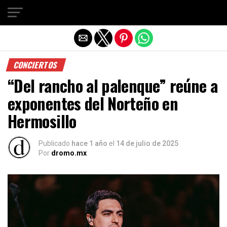
Salir de la versión móvil
CONCIERTOS
“Del rancho al palenque” reúne a
exponentes del Norteño en
Hermosillo
Publicado
hace 1 año
el
14 de julio de 2025
Por
dromo.mx