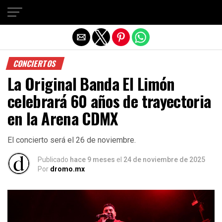
Salir de la versión móvil
CONCIERTOS
La Original Banda El Limón
celebrará 60 años de trayectoria
en la Arena CDMX
El concierto será el 26 de noviembre.
Publicado
hace 9 meses
el
24 de noviembre de 2025
Por
dromo.mx