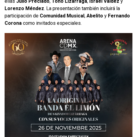
ellas
Julio Preciado
,
Toño Lizárraga
,
Israel Valdez
y
Lorenzo Méndez
. La presentación también incluirá la
participación de
Comunidad Musical
,
Abelito
y
Fernando
Corona
como invitados especiales.