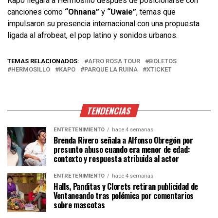
Kapo llegará a Hermosillo después de posicionarse con
canciones como
“Ohnana”
y
“Uwaie”
, temas que
impulsaron su presencia internacional con una propuesta
ligada al afrobeat, el pop latino y sonidos urbanos.
TEMAS RELACIONADOS:
AFRO ROSA TOUR
BOLETOS
HERMOSILLO
KAPO
PARQUE LA RUINA
XTICKET
TENDENCIAS
ENTRETENIMIENTO
hace 4 semanas
Brenda Rivero señala a Alfonso Obregón por
presunto abuso cuando era menor de edad:
contexto y respuesta atribuida al actor
ENTRETENIMIENTO
hace 4 semanas
Halls, Panditas y Clorets retiran publicidad de
Ventaneando tras polémica por comentarios
sobre mascotas