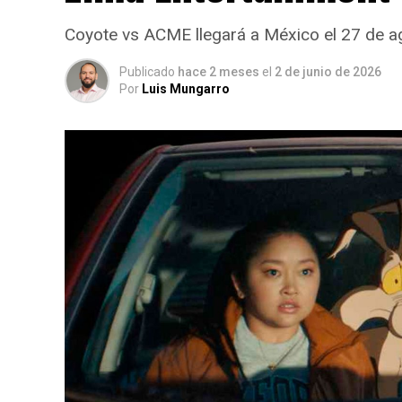
Coyote vs ACME llegará a México el 27 de ag
Publicado
hace 2 meses
el
2 de junio de 2026
Por
Luis Mungarro