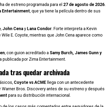
cha de estreno programada para el
27 de agosto de 2026
.
 Entertainment
, que ya tiene la película dentro de sus
e
,
John Cena
y
Lana Condor
. Forte interpreta a Kevin
e Wile E. Coyote, mientras que John Cena aparece como
een
, con guion acreditado a
Samy Burch, James Gunn y
ha publicada por Zima Entertainment.
tada tras quedar archivada
ásicos,
Coyote vs ACME
llega con un antecedente
 por Warner Bros. Discovery antes de su estreno y después
ment
para su distribución internacional.
 uno de los casos más comentados entre seguidores de la