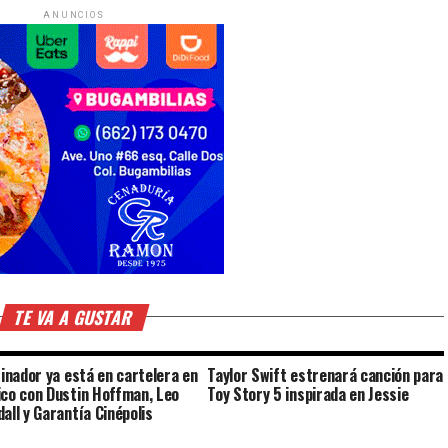
ANUNCIOS
TE VA A GUSTAR
finador ya está en cartelera en
Taylor Swift estrenará canción para
co con Dustin Hoffman, Leo
Toy Story 5 inspirada en Jessie
all y Garantía Cinépolis