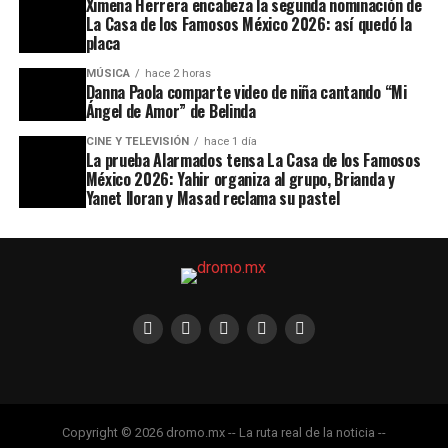
Ximena Herrera encabeza la segunda nominación de
La Casa de los Famosos México 2026: así quedó la
placa
MÚSICA
hace 2 horas
Danna Paola comparte video de niña cantando “Mi
Ángel de Amor” de Belinda
CINE Y TELEVISIÓN
hace 1 día
La prueba Alarmados tensa La Casa de los Famosos
México 2026: Yahir organiza al grupo, Brianda y
Yanet lloran y Masad reclama su pastel
Copyright © 2026 dromo.mx -- La ruta real de la noticia --