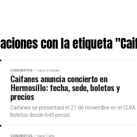
aciones con la etiqueta "Ca
CONCIERTOS
hace 2 meses
Caifanes anuncia concierto en
Hermosillo: fecha, sede, boletos y
precios
Caifanes se presentará el 21 de noviembre en el CUM;
boletos desde 645 pesos.
CONCIERTOS
hace 1 año