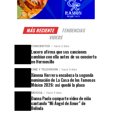
MÁS RECIENTE
TENDENCIAS
VIDEOS
CONCIERTOS
hace 2 días
Lucero afirma que sus canciones
cambian con ella antes de su concierto
en Hermosillo
CINE Y TELEVISIÓN
hace 3 días
Ximena Herrera encabeza la segunda
nominación de La Casa de los Famosos
México 2026: así quedó la placa
MÚSICA
hace 3 días
Danna Paola comparte video de niña
cantando “Mi Ángel de Amor” de
Belinda