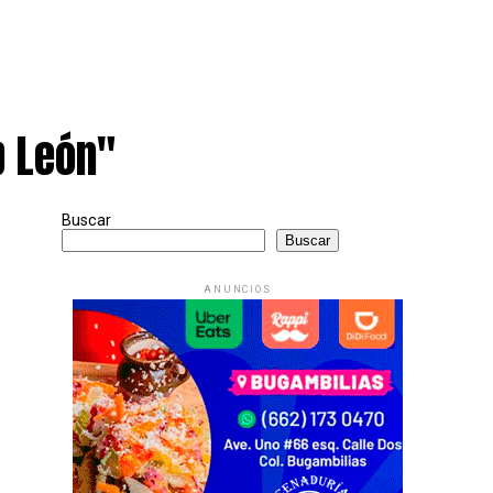
b León"
Buscar
Buscar
ANUNCIOS