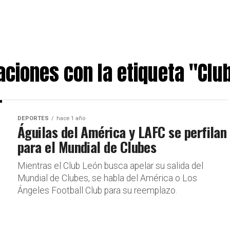
aciones con la etiqueta "Clu
DEPORTES
hace 1 año
Águilas del América y LAFC se perfilan
para el Mundial de Clubes
Mientras el Club León busca apelar su salida del
Mundial de Clubes, se habla del América o Los
Ángeles Football Club para su reemplazo.