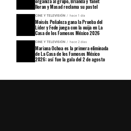
organiza al grupo, Brianda y Yanet
lloran y Masad reclama su pastel
CINE Y TELEVISIÓN
hace 1 día
Moisés Peñaloza gana la Prueba del
Líder y Fede juega con la ouija en La
Casa de los Famosos México 2026
CINE Y TELEVISIÓN
hace 2 días
Mariana Ochoa es la primera eliminada
de La Casa de los Famosos México
2026: así fue la gala del 2 de agosto