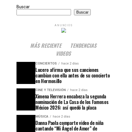
Buscar
Buscar
ANUNCIOS
MÁS RECIENTE
TENDENCIAS
VIDEOS
CONCIERTOS
hace 2 días
Lucero afirma que sus canciones
cambian con ella antes de su concierto
en Hermosillo
CINE Y TELEVISIÓN
hace 2 días
Ximena Herrera encabeza la segunda
nominación de La Casa de los Famosos
México 2026: así quedó la placa
MÚSICA
hace 2 días
Danna Paola comparte video de niña
cantando “Mi Ángel de Amor” de