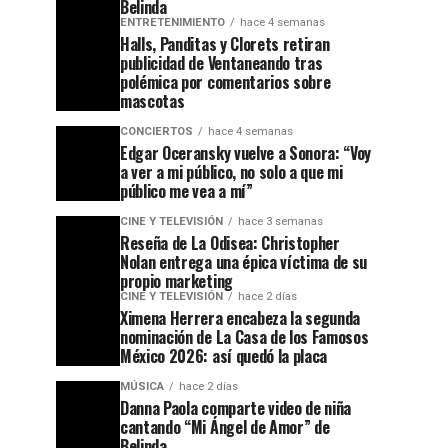
Belinda
ENTRETENIMIENTO
hace 4 semanas
Halls, Panditas y Clorets retiran
publicidad de Ventaneando tras
polémica por comentarios sobre
mascotas
CONCIERTOS
hace 4 semanas
Edgar Oceransky vuelve a Sonora: “Voy
a ver a mi público, no solo a que mi
público me vea a mí”
CINE Y TELEVISIÓN
hace 3 semanas
Reseña de La Odisea: Christopher
Nolan entrega una épica víctima de su
propio marketing
CINE Y TELEVISIÓN
hace 2 días
Ximena Herrera encabeza la segunda
nominación de La Casa de los Famosos
México 2026: así quedó la placa
MÚSICA
hace 2 días
Danna Paola comparte video de niña
cantando “Mi Ángel de Amor” de
Belinda