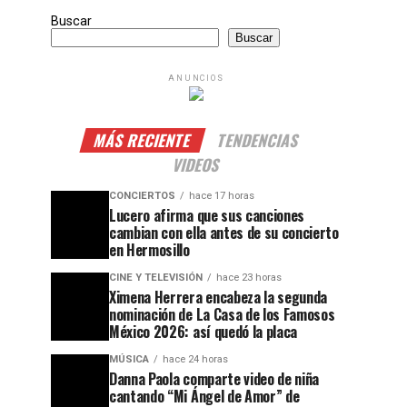
Buscar
Buscar
ANUNCIOS
MÁS RECIENTE
TENDENCIAS
VIDEOS
CONCIERTOS
hace 17 horas
Lucero afirma que sus canciones
cambian con ella antes de su concierto
en Hermosillo
CINE Y TELEVISIÓN
hace 23 horas
Ximena Herrera encabeza la segunda
nominación de La Casa de los Famosos
México 2026: así quedó la placa
MÚSICA
hace 24 horas
Danna Paola comparte video de niña
cantando “Mi Ángel de Amor” de