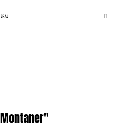
NERAL
o Montaner"