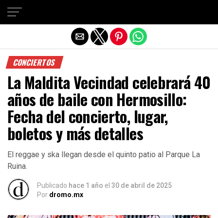
Salir de la versión móvil
CONCIERTOS
La Maldita Vecindad celebrará 40
años de baile con Hermosillo:
Fecha del concierto, lugar,
boletos y más detalles
El reggae y ska llegan desde el quinto patio al Parque La
Ruina.
Publicado
hace 1 año
el
30 de abril de 2025
Por
dromo.mx