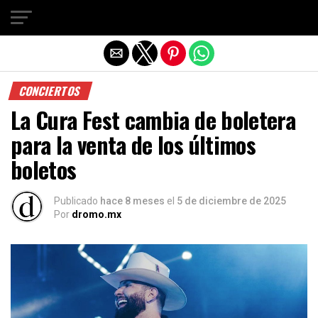
Salir de la versión móvil
CONCIERTOS
La Cura Fest cambia de boletera
para la venta de los últimos
boletos
Publicado
hace 8 meses
el
5 de diciembre de 2025
Por
dromo.mx