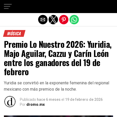
Salir de la versión móvil
MÚSICA
Premio Lo Nuestro 2026: Yuridia,
Majo Aguilar, Cazzu y Carín León
entre los ganadores del 19 de
febrero
Yuridia se convirtió en la exponente femenina del regional
mexicano con más premios de la noche.
Publicado
hace 6 meses
el
19 de febrero de 2026
Por
dromo.mx